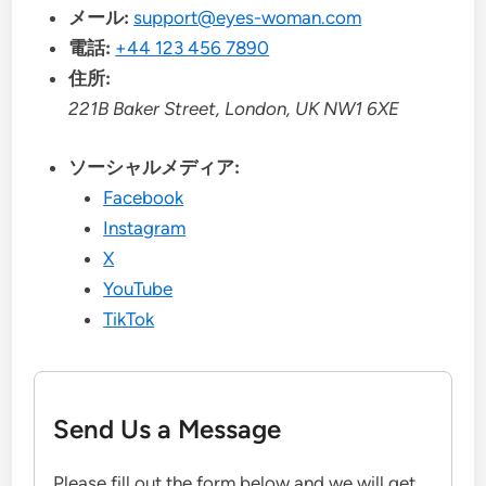
メール:
support@eyes-woman.com
電話:
+44 123 456 7890
住所:
221B Baker Street, London, UK NW1 6XE
ソーシャルメディア:
Facebook
Instagram
X
YouTube
TikTok
Send Us a Message
Please fill out the form below and we will get